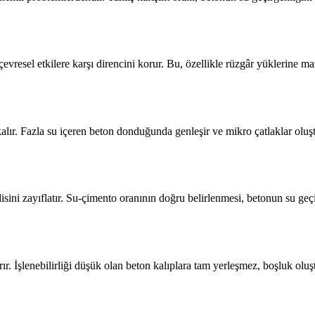
sel etkilere karşı direncini korur. Bu, özellikle rüzgâr yüklerine mar
r. Fazla su içeren beton donduğunda genleşir ve mikro çatlaklar oluştu
ini zayıflatır. Su-çimento oranının doğru belirlenmesi, betonun su geç
ır. İşlenebilirliği düşük olan beton kalıplara tam yerleşmez, boşluk olu