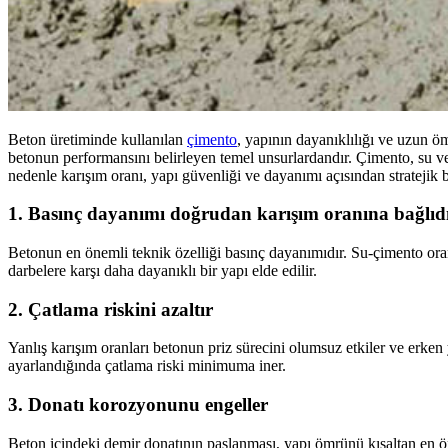
Beton üretiminde kullanılan
çimento
, yapının dayanıklılığı ve uzun öm
betonun performansını belirleyen temel unsurlardandır. Çimento, su ve
nedenle karışım oranı, yapı güvenliği ve dayanımı açısından stratejik b
1. Basınç dayanımı doğrudan karışım oranına bağlıd
Betonun en önemli teknik özelliği basınç dayanımıdır. Su-çimento or
darbelere karşı daha dayanıklı bir yapı elde edilir.
2. Çatlama riskini azaltır
Yanlış karışım oranları betonun priz sürecini olumsuz etkiler ve erken
ayarlandığında çatlama riski minimuma iner.
3. Donatı korozyonunu engeller
Beton içindeki demir donatının paslanması, yapı ömrünü kısaltan en ön