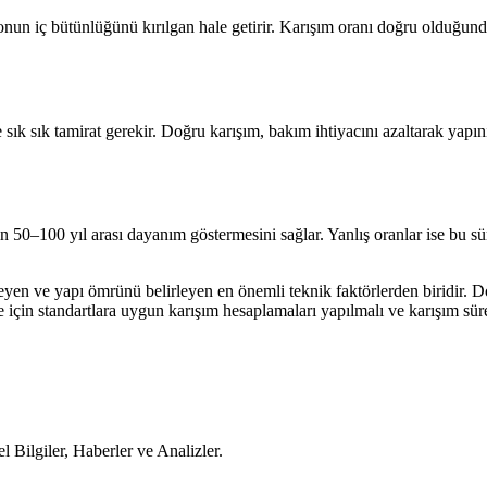
tonun iç bütünlüğünü kırılgan hale getirir. Karışım oranı doğru olduğun
e sık sık tamirat gerekir. Doğru karışım, bakım ihtiyacını azaltarak ya
ın 50–100 yıl arası dayanım göstermesini sağlar. Yanlış oranlar ise bu s
eyen ve yapı ömrünü belirleyen en önemli teknik faktörlerden biridir. 
e için standartlara uygun karışım hesaplamaları yapılmalı ve karışım süre
Bilgiler, Haberler ve Analizler.