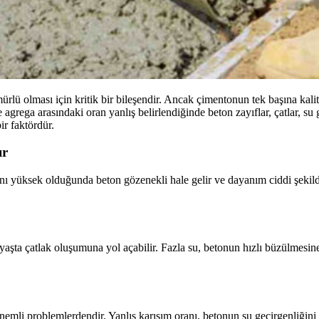
ürlü olması için kritik bir bileşendir. Ancak çimentonun tek başına kalit
 agrega arasındaki oran yanlış belirlendiğinde beton zayıflar, çatlar, 
ir faktördür.
ır
anı yüksek olduğunda beton gözenekli hale gelir ve dayanım ciddi şeki
 yaşta çatlak oluşumuna yol açabilir. Fazla su, betonun hızlı büzülmesine
emli problemlerdendir. Yanlış karışım oranı, betonun su geçirgenliğini