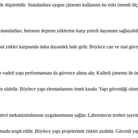
lde düşürebilir. Standartlara uygun çimento kullanımı bu riski önemli öl
tandartları, betonun deprem yüklerine karşı yeterli dayanımı sağlayabilm
ani yükler karşısında daha dayanıklı hale gelir. Böylece can ve mal güve
un vadeli yapı performansını da güvence altına alır. Kaliteli çimento il
olabilir. Böylece yapı elemanlarının ömrü kısalır. Yapı güvenliği olums
ntrol mekanizmalarının uygulanmasını sağlar. Laboratuvar testleri sayesi
da tespit edilir. Böylece yapı projelerinde riskler azaltılır. Güvenli yap