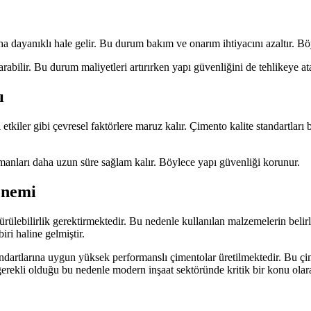
a dayanıklı hale gelir. Bu durum bakım ve onarım ihtiyacını azaltır. Bö
rabilir. Bu durum maliyetleri artırırken yapı güvenliğini de tehlikeye ata
ı
kiler gibi çevresel faktörlere maruz kalır. Çimento kalite standartları b
emanları daha uzun süre sağlam kalır. Böylece yapı güvenliği korunur.
Önemi
ülebilirlik gerektirmektedir. Bu nedenle kullanılan malzemelerin belirl
ri haline gelmiştir.
standartlarına uygun yüksek performanslı çimentolar üretilmektedir. Bu 
 gerekli olduğu bu nedenle modern inşaat sektöründe kritik bir konu ola