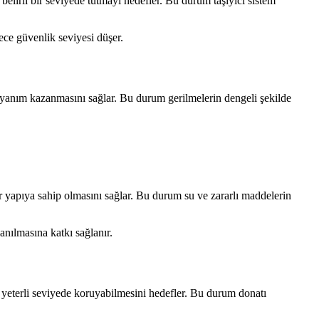
belirli bir seviyede tutmayı hedefler. Bu durum taşıyıcı sistem
lece güvenlik seviyesi düşer.
dayanım kazanmasını sağlar. Bu durum gerilmelerin dengeli şekilde
r yapıya sahip olmasını sağlar. Bu durum su ve zararlı maddelerin
anılmasına katkı sağlanır.
ı yeterli seviyede koruyabilmesini hedefler. Bu durum donatı