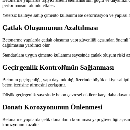
Betonarme yapılarda taşıyıcı sistem elemanlarının güçlü ve dayanıklı ol
performansını olumlu etkiler.
Yetersiz kaliteye sahip çimento kullanımı ise deformasyon ve yapısal ha
Çatlak Oluşumunun Azaltılması
Betonarme yapılarda çatlak oluşumu yapı güvenliği açısından önemli b
dağılmasına yardımcı olur.
Standartlara uygun çimento kullanımı sayesinde çatlak oluşum riski az
Geçirgenlik Kontrolünün Sağlanması
Betonun geçirgenliği, yapı dayanıklılığı üzerinde büyük etkiye sahipt
beton içerisine girmesini zorlaştırır.
Düşük geçirgenlik sayesinde beton çevresel etkilere karşı daha dayanık
Donatı Korozyonunun Önlenmesi
Betonarme yapılarda çelik donatıların korunması yapı güvenliği açısınd
korozyonunu azaltır.