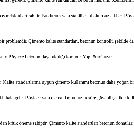
ması gerekir. Çimento kalite standartları betonun mekanik özelliklerini 
sar riskini artırabilir. Bu durum yapı stabilitesini olumsuz etkiler. Böy
ir problemdir. Çimento kalite standartları, betonun kontrollü şekilde 
alır. Böylece betonun dayanıklılığı korunur. Yapı ömrü uzar.
ir. Kalite standartlarına uygun çimento kullanımı betonun daha yoğun bi
lı hale gelir. Böylece yapı elemanlarının uzun süre güvenli şekilde kull
an kritik öneme sahiptir. Çimento kalite standartları betonun donatılar