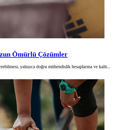
 Uzun Ömürlü Çözümler
rebilmesi, yalnızca doğru mühendislik hesaplarına ve kalit...