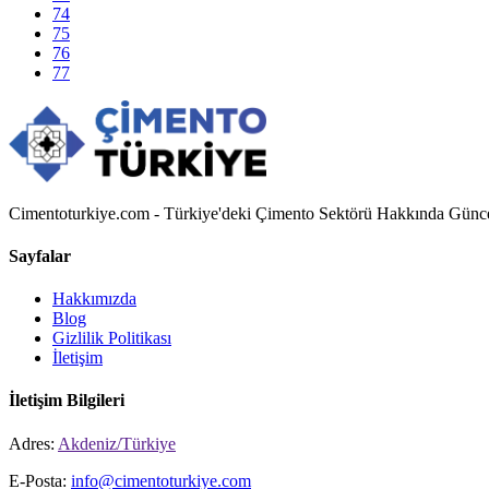
74
75
76
77
Cimentoturkiye.com - Türkiye'deki Çimento Sektörü Hakkında Güncel 
Sayfalar
Hakkımızda
Blog
Gizlilik Politikası
İletişim
İletişim Bilgileri
Adres:
Akdeniz/Türkiye
E-Posta:
info@cimentoturkiye.com