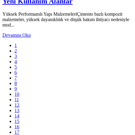
Yeni Kullanım Alanlar
Yüksek Performanslı Yapı MalzemeleriÇimento bazlı kompozit
malzemeler, yüksek dayanıklılık ve düşük bakım ihtiyacı nedeniyle
mod...
Devamını Oku
1
2
3
4
5
6
7
8
9
10
11
12
13
14
15
16
17