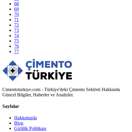
68
69
70
71
72
73
74
75
76
77
Cimentoturkiye.com - Türkiye'deki Çimento Sektörü Hakkında
Güncel Bilgiler, Haberler ve Analizler.
Sayfalar
Hakkımızda
Blog
Gizlilik Politikası